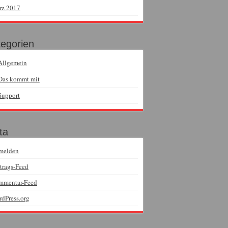
rz 2017
egorien
Allgemein
Das kommt mit
Support
ta
melden
trags-Feed
mmentar-Feed
dPress.org