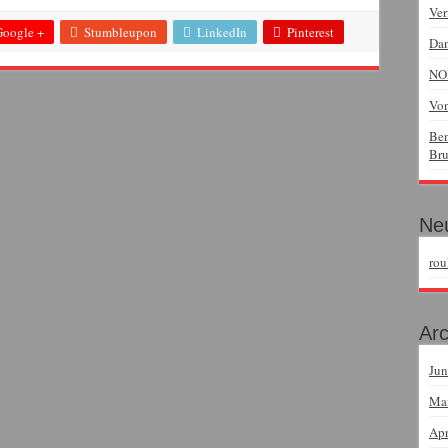
Ver
Google +
Stumbleupon
LinkedIn
Pinterest
Dan
NOR
Von
Ben
Br
Ne
rou
Arc
Jun
Ma
Apr