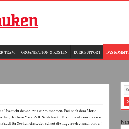
auken
ER TEAM
ORGANISATION & KOSTEN
EUER SUPPORT
DAS KOMMT 
eine Übersicht dessen, was wir mitnehmen. Frei nach dem Motto
m die „Hardware“ wie Zelt, Schlafsäcke, Kocher und zum anderen
Neu
s Baddi für Socken einsteckt, schaut die Tage noch einmal vorbei!