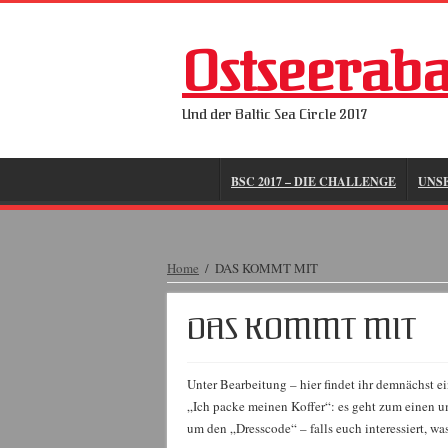
Ostseerab
Und der Baltic Sea Circle 2017
BSC 2017 – DIE CHALLENGE
UNS
Home
/
DAS KOMMT MIT
DAS KOMMT MIT
Unter Bearbeitung – hier findet ihr demnächst 
„Ich packe meinen Koffer“: es geht zum einen u
um den „Dresscode“ – falls euch interessiert, wa