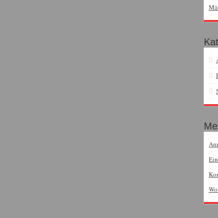
Mä
Kat
Me
An
Ein
Ko
Wor