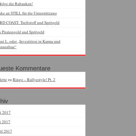
folge die Rabauken!
ke an STILL für die Unterstützung
D COAST: Treibstoff und Spritgeld
 Piratengold und Spritgeld
ni L. oder „Investition in Karma und
unnenbau“
ueste Kommentare
lette
zu
Ringo – Rallyestyle! Pt. 2
hiv
i 2017
i 2017
il 2017