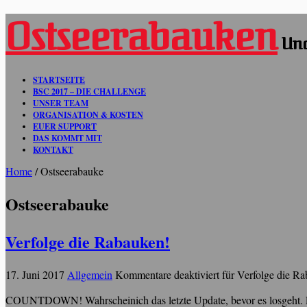
Ostseerabauken
Und
STARTSEITE
BSC 2017 – DIE CHALLENGE
UNSER TEAM
ORGANISATION & KOSTEN
EUER SUPPORT
DAS KOMMT MIT
KONTAKT
Home
/
Ostseerabauke
Ostseerabauke
Verfolge die Rabauken!
17. Juni 2017
Allgemein
Kommentare deaktiviert
für Verfolge die R
COUNTDOWN! Wahrscheinich das letzte Update, bevor es losgeht. Es 