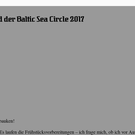
 der Baltic Sea Circle 2017
abauken!
laufen die Frühstücksvorbereitungen – ich frage mich, ob ich vor Au