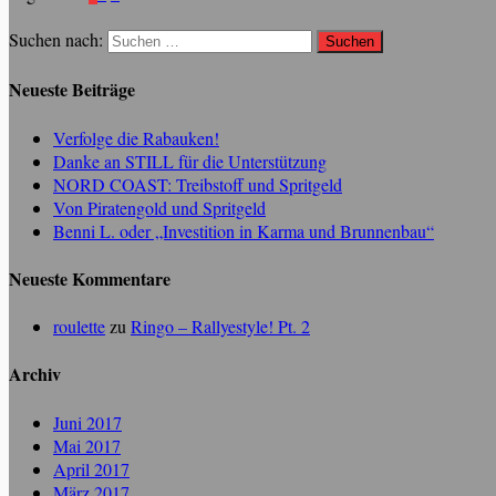
Suchen nach:
Neueste Beiträge
Verfolge die Rabauken!
Danke an STILL für die Unterstützung
NORD COAST: Treibstoff und Spritgeld
Von Piratengold und Spritgeld
Benni L. oder „Investition in Karma und Brunnenbau“
Neueste Kommentare
roulette
zu
Ringo – Rallyestyle! Pt. 2
Archiv
Juni 2017
Mai 2017
April 2017
März 2017