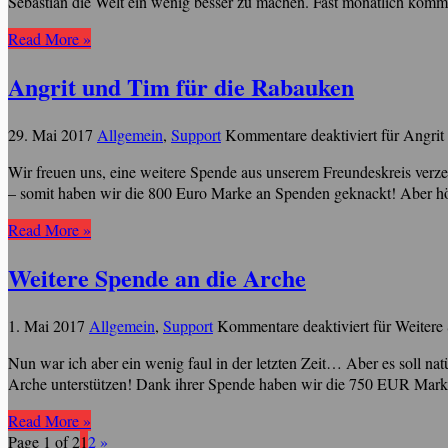
Sebastian die Welt ein wenig besser zu machen. Fast monatlich komm
Read More »
Angrit und Tim für die Rabauken
29. Mai 2017
Allgemein
,
Support
Kommentare deaktiviert
für Angrit
Wir freuen uns, eine weitere Spende aus unserem Freundeskreis verze
– somit haben wir die 800 Euro Marke an Spenden geknackt! Aber hör
Read More »
Weitere Spende an die Arche
1. Mai 2017
Allgemein
,
Support
Kommentare deaktiviert
für Weitere
Nun war ich aber ein wenig faul in der letzten Zeit… Aber es soll n
Arche unterstützen! Dank ihrer Spende haben wir die 750 EUR Marke
Read More »
Page 1 of 2
1
2
»