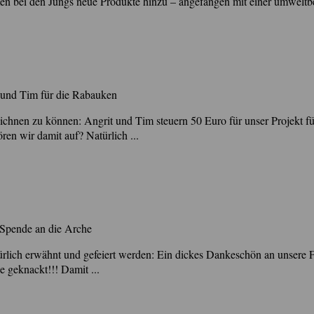
en bei den Jungs neue Produkte hinzu – angefangen mit einer umweltb
 und Tim für die Rabauken
ichnen zu können: Angrit und Tim steuern 50 Euro für unser Projekt f
en wir damit auf? Natürlich ...
 Spende an die Arche
atürlich erwähnt und gefeiert werden: Ein dickes Dankeschön an unsere
 geknackt!!! Damit ...