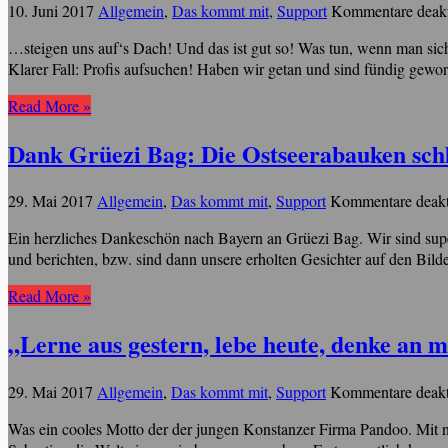
10. Juni 2017
Allgemein
,
Das kommt mit
,
Support
Kommentare deakt
…steigen uns auf‘s Dach! Und das ist gut so! Was tun, wenn man sich
Klarer Fall: Profis aufsuchen! Haben wir getan und sind fündig gewor
Read More »
Dank Grüezi Bag: Die Ostseerabauken schl
29. Mai 2017
Allgemein
,
Das kommt mit
,
Support
Kommentare deakti
Ein herzliches Dankeschön nach Bayern an Grüezi Bag. Wir sind sup
und berichten, bzw. sind dann unsere erholten Gesichter auf den Bilde
Read More »
„Lerne aus gestern, lebe heute, denke an 
29. Mai 2017
Allgemein
,
Das kommt mit
,
Support
Kommentare deakti
Was ein cooles Motto der der jungen Konstanzer Firma Pandoo. Mit n