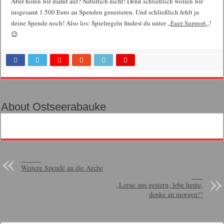
Aber hören wir damit auf? Natürlich nicht! Denn schließlich wollen wir
insgesamt 1.500 Euro an Spenden generieren. Und schließlich fehlt ja
deine Spende noch! Also los: Spielregeln findest du unter „
Euer Support
„!
😉
About Ostseerabauke
Previous
Weitere Spende an die Arche
Next
„Lerne aus gestern, lebe heute,
denke an morgen!“