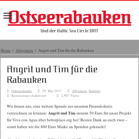
Ostseerabauken
Und der Baltic Sea Circle 2017
Home
/
Allgemein
/
Angrit und Tim für die Rabauken
Angrit und Tim für die
Rabauken
Ostseerabauke
29. Mai 2017
Allgemein
,
Support
für
Kommentare deaktiviert
2,907 Views
Angrit
und
Wir freuen uns, eine weitere Spende aus unserem Freundeskreis
Tim
Angrit und Tim
verzeichnen zu können:
steuern 50 Euro für unser Projekt
für
die
für Viva con Agua über betterplace.org bei! Besten Dank an euch zwei –
Rabauken
somit haben wir die 800 Euro Marke an Spenden geknackt!